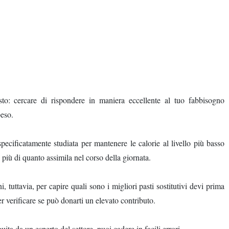
sto: cercare di rispondere in maniera eccellente al tuo fabbisogno
peso.
specificatamente studiata per mantenere le calorie al livello più basso
 più di quanto assimila nel corso della giornata.
i, tuttavia, per capire quali sono i migliori pasti sostitutivi devi prima
 per verificare se può donarti un elevato contributo.
uita da un esperto del settore, puoi cadere in facili errori.